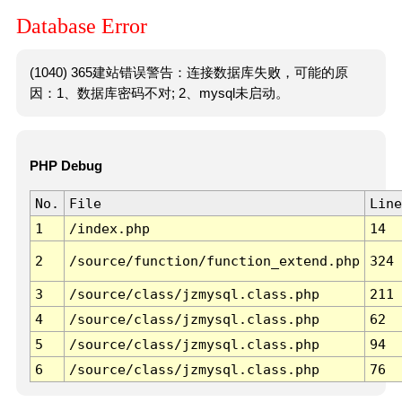
Database Error
(1040) 365建站错误警告：连接数据库失败，可能的原
因：1、数据库密码不对; 2、mysql未启动。
PHP Debug
No.
File
Line
1
/index.php
14
2
/source/function/function_extend.php
324
3
/source/class/jzmysql.class.php
211
4
/source/class/jzmysql.class.php
62
5
/source/class/jzmysql.class.php
94
6
/source/class/jzmysql.class.php
76