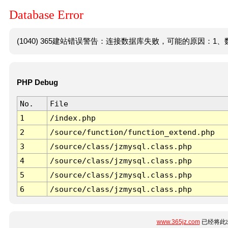
Database Error
(1040) 365建站错误警告：连接数据库失败，可能的原因：1、数
PHP Debug
No.
File
1
/index.php
2
/source/function/function_extend.php
3
/source/class/jzmysql.class.php
4
/source/class/jzmysql.class.php
5
/source/class/jzmysql.class.php
6
/source/class/jzmysql.class.php
www.365jz.com
已经将此