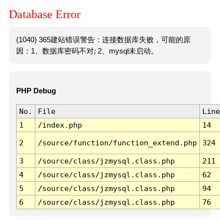
Database Error
(1040) 365建站错误警告：连接数据库失败，可能的原
因：1、数据库密码不对; 2、mysql未启动。
PHP Debug
No.
File
Line
1
/index.php
14
2
/source/function/function_extend.php
324
3
/source/class/jzmysql.class.php
211
4
/source/class/jzmysql.class.php
62
5
/source/class/jzmysql.class.php
94
6
/source/class/jzmysql.class.php
76