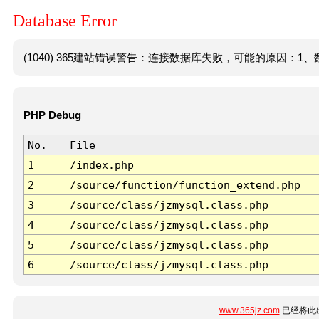
Database Error
(1040) 365建站错误警告：连接数据库失败，可能的原因：1、数
PHP Debug
No.
File
1
/index.php
2
/source/function/function_extend.php
3
/source/class/jzmysql.class.php
4
/source/class/jzmysql.class.php
5
/source/class/jzmysql.class.php
6
/source/class/jzmysql.class.php
www.365jz.com
已经将此