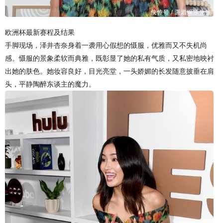
欧洲杯最新赛程及结果
手脚现场，泽井杏奈身着一袭用心假想的慑服，优雅而又不失机尚
感。慑服的景象柔软而典雅，既彰显了她的私有气质，又私密地映衬
出她的肤色。她妆容良好，目光亮堂，一头娇媚的长发随意披垂在肩
头，平静陶醉东谈主的魔力。