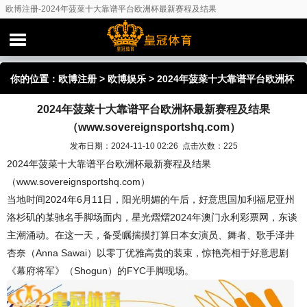
欧博注册-2024年菠菜十大靠谱平台欧洲杯最新赛程及结果
（www.sovereignsportshq.com）
你的位置：
欧博注册
>
欧博娱乐
> 2024年菠菜十大靠谱平台欧洲杯
2024年菠菜十大靠谱平台欧洲杯最新赛程及结果
最新赛程及结果（www.sovereignsportshq.com）
（www.sovereignsportshq.com）
发布日期：2024-11-10 02:26 点击次数：225
2024年菠菜十大靠谱平台欧洲杯最新赛程及结果
（www.sovereignsportshq.com）
当地时间2024年6月11日，阳光明媚的午后，好意思国加利福尼亚州
洛杉矶的某驰名手脚场面内，星光熠熠2024年澳门永利彩票网，东谈
主潮涌动。在这一天，备受瞩揣摸打算日本女演员、舞者、歌手泽井
杏奈（Anna Sawai）以零丁优雅高贵的装束，惊艳亮相于好意思剧
《幕府将军》（Shogun）的FYC手脚现场。