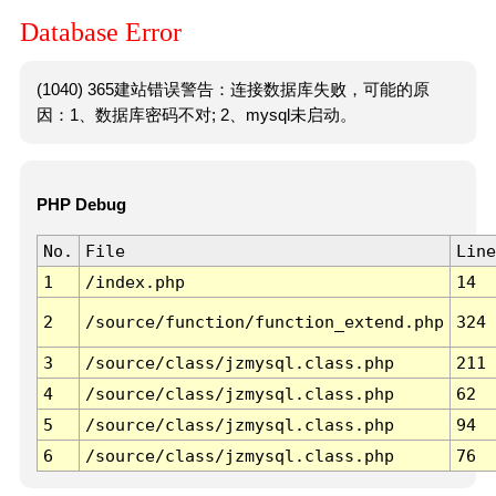
Database Error
(1040) 365建站错误警告：连接数据库失败，可能的原
因：1、数据库密码不对; 2、mysql未启动。
PHP Debug
No.
File
Line
1
/index.php
14
2
/source/function/function_extend.php
324
3
/source/class/jzmysql.class.php
211
4
/source/class/jzmysql.class.php
62
5
/source/class/jzmysql.class.php
94
6
/source/class/jzmysql.class.php
76