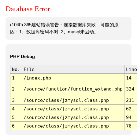
Database Error
(1040) 365建站错误警告：连接数据库失败，可能的原
因：1、数据库密码不对; 2、mysql未启动。
PHP Debug
No.
File
Line
1
/index.php
14
2
/source/function/function_extend.php
324
3
/source/class/jzmysql.class.php
211
4
/source/class/jzmysql.class.php
62
5
/source/class/jzmysql.class.php
94
6
/source/class/jzmysql.class.php
76