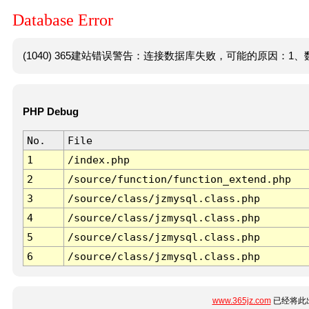
Database Error
(1040) 365建站错误警告：连接数据库失败，可能的原因：1、数
PHP Debug
No.
File
1
/index.php
2
/source/function/function_extend.php
3
/source/class/jzmysql.class.php
4
/source/class/jzmysql.class.php
5
/source/class/jzmysql.class.php
6
/source/class/jzmysql.class.php
www.365jz.com
已经将此