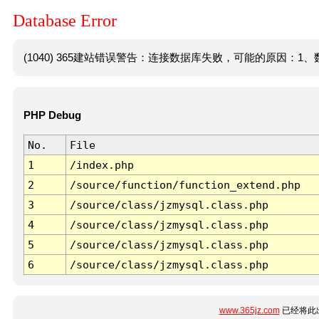
Database Error
(1040) 365建站错误警告：连接数据库失败，可能的原因：1、数
PHP Debug
No.
File
1
/index.php
2
/source/function/function_extend.php
3
/source/class/jzmysql.class.php
4
/source/class/jzmysql.class.php
5
/source/class/jzmysql.class.php
6
/source/class/jzmysql.class.php
www.365jz.com
已经将此