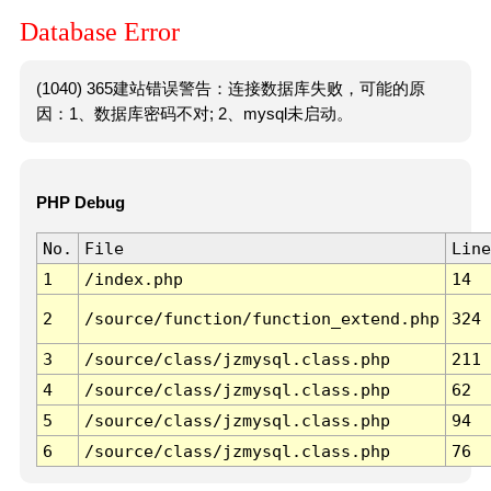
Database Error
(1040) 365建站错误警告：连接数据库失败，可能的原
因：1、数据库密码不对; 2、mysql未启动。
PHP Debug
No.
File
Line
1
/index.php
14
2
/source/function/function_extend.php
324
3
/source/class/jzmysql.class.php
211
4
/source/class/jzmysql.class.php
62
5
/source/class/jzmysql.class.php
94
6
/source/class/jzmysql.class.php
76