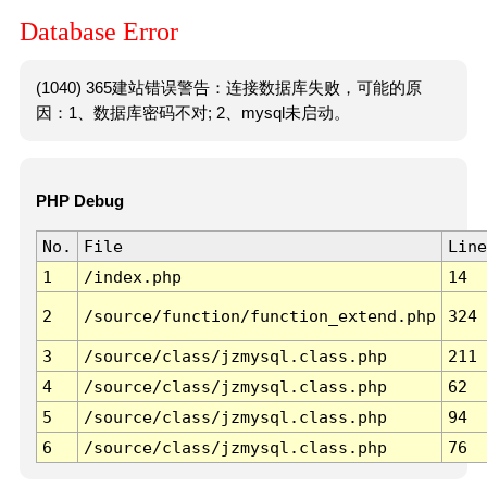
Database Error
(1040) 365建站错误警告：连接数据库失败，可能的原
因：1、数据库密码不对; 2、mysql未启动。
PHP Debug
No.
File
Line
1
/index.php
14
2
/source/function/function_extend.php
324
3
/source/class/jzmysql.class.php
211
4
/source/class/jzmysql.class.php
62
5
/source/class/jzmysql.class.php
94
6
/source/class/jzmysql.class.php
76