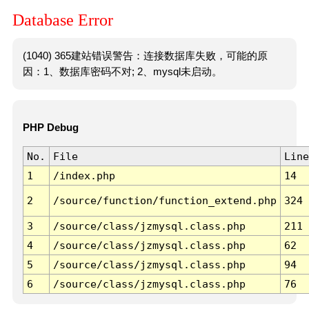
Database Error
(1040) 365建站错误警告：连接数据库失败，可能的原
因：1、数据库密码不对; 2、mysql未启动。
PHP Debug
No.
File
Line
1
/index.php
14
2
/source/function/function_extend.php
324
3
/source/class/jzmysql.class.php
211
4
/source/class/jzmysql.class.php
62
5
/source/class/jzmysql.class.php
94
6
/source/class/jzmysql.class.php
76