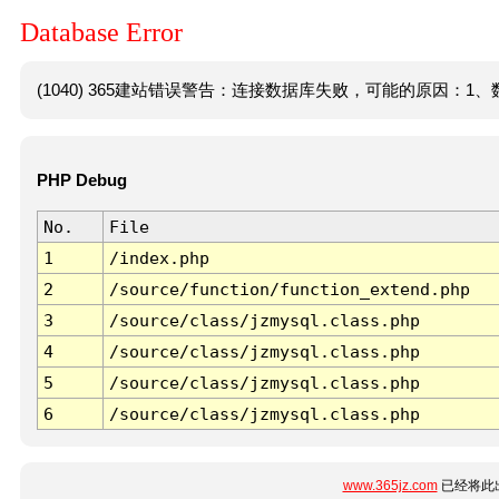
Database Error
(1040) 365建站错误警告：连接数据库失败，可能的原因：1、数
PHP Debug
No.
File
1
/index.php
2
/source/function/function_extend.php
3
/source/class/jzmysql.class.php
4
/source/class/jzmysql.class.php
5
/source/class/jzmysql.class.php
6
/source/class/jzmysql.class.php
www.365jz.com
已经将此