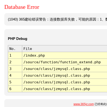
Database Error
(1040) 365建站错误警告：连接数据库失败，可能的原因：1、数
PHP Debug
No.
File
1
/index.php
2
/source/function/function_extend.php
3
/source/class/jzmysql.class.php
4
/source/class/jzmysql.class.php
5
/source/class/jzmysql.class.php
6
/source/class/jzmysql.class.php
www.365jz.com
已经将此