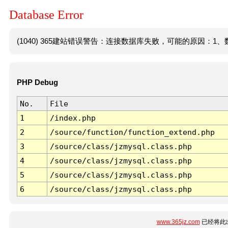
Database Error
(1040) 365建站错误警告：连接数据库失败，可能的原因：1、数
PHP Debug
No.
File
1
/index.php
2
/source/function/function_extend.php
3
/source/class/jzmysql.class.php
4
/source/class/jzmysql.class.php
5
/source/class/jzmysql.class.php
6
/source/class/jzmysql.class.php
www.365jz.com
已经将此