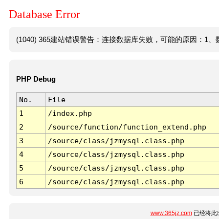
Database Error
(1040) 365建站错误警告：连接数据库失败，可能的原因：1、数
PHP Debug
No.
File
1
/index.php
2
/source/function/function_extend.php
3
/source/class/jzmysql.class.php
4
/source/class/jzmysql.class.php
5
/source/class/jzmysql.class.php
6
/source/class/jzmysql.class.php
www.365jz.com
已经将此