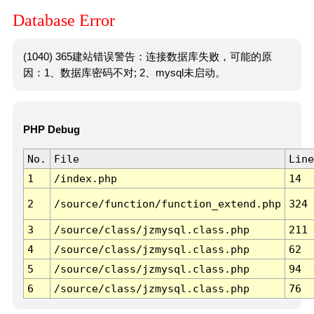
Database Error
(1040) 365建站错误警告：连接数据库失败，可能的原
因：1、数据库密码不对; 2、mysql未启动。
PHP Debug
No.
File
Line
1
/index.php
14
2
/source/function/function_extend.php
324
3
/source/class/jzmysql.class.php
211
4
/source/class/jzmysql.class.php
62
5
/source/class/jzmysql.class.php
94
6
/source/class/jzmysql.class.php
76