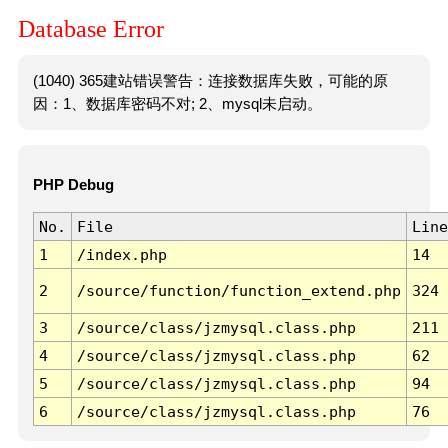
Database Error
(1040) 365建站错误警告：连接数据库失败，可能的原
因：1、数据库密码不对; 2、mysql未启动。
PHP Debug
No.
File
Line
1
/index.php
14
2
/source/function/function_extend.php
324
3
/source/class/jzmysql.class.php
211
4
/source/class/jzmysql.class.php
62
5
/source/class/jzmysql.class.php
94
6
/source/class/jzmysql.class.php
76