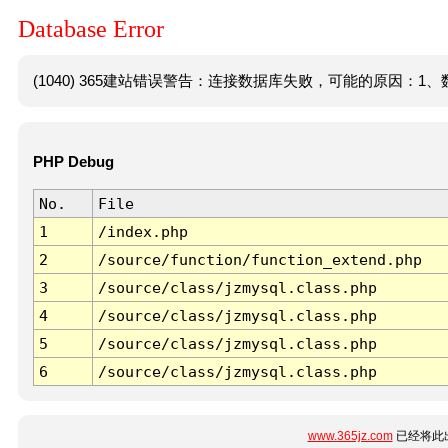
Database Error
(1040) 365建站错误警告：连接数据库失败，可能的原因：1、数
PHP Debug
No.
File
1
/index.php
2
/source/function/function_extend.php
3
/source/class/jzmysql.class.php
4
/source/class/jzmysql.class.php
5
/source/class/jzmysql.class.php
6
/source/class/jzmysql.class.php
www.365jz.com
已经将此