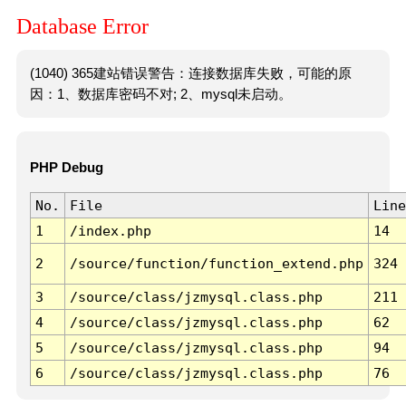
Database Error
(1040) 365建站错误警告：连接数据库失败，可能的原
因：1、数据库密码不对; 2、mysql未启动。
PHP Debug
No.
File
Line
1
/index.php
14
2
/source/function/function_extend.php
324
3
/source/class/jzmysql.class.php
211
4
/source/class/jzmysql.class.php
62
5
/source/class/jzmysql.class.php
94
6
/source/class/jzmysql.class.php
76