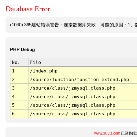
Database Error
(1040) 365建站错误警告：连接数据库失败，可能的原因：1、数
PHP Debug
No.
File
1
/index.php
2
/source/function/function_extend.php
3
/source/class/jzmysql.class.php
4
/source/class/jzmysql.class.php
5
/source/class/jzmysql.class.php
6
/source/class/jzmysql.class.php
www.365jz.com
已经将此